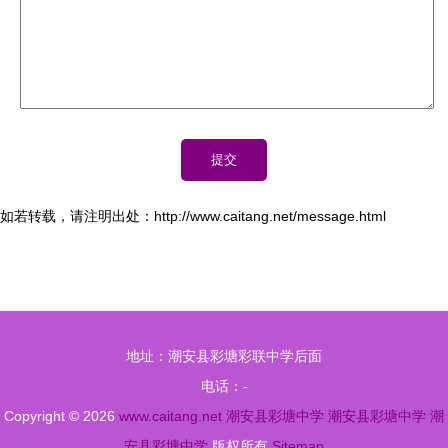
如若转载，请注明出处：http://www.caitang.net/message.html
地址：潮安县彩塘彩联中学后面
电话：-
Copyright © 2026
www.caitang.net
潮安县彩塘中学
潮安县彩塘中学
潮
安县彩塘中学
版权所有
Sitemap