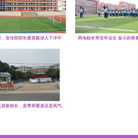
委、宣传部部长蔡英殿深入下洋中
两地校长寄语毕业生 奋斗的青
研指导初三年级开学准备工作
元迎新校长，是尊师重道还是风气
跑偏？