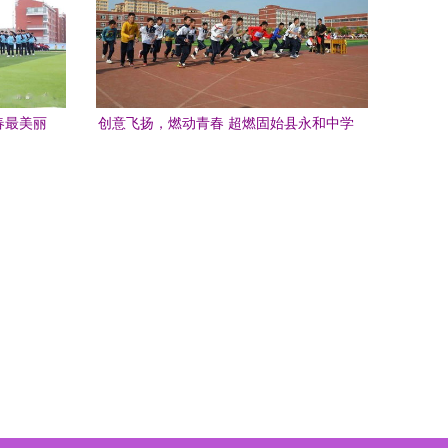
春最美丽
创意飞扬，燃动青春 超燃固始县永和中学
运动会开幕式，潮安县彩塘中学亦展风华