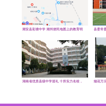
潮安县彩塘中学 潮州便民地图上的教育明
县委常
珠
学调
湖南省优质县级中学巡礼 十所实力名校，
烟花万
潮安彩塘中学是否在列？