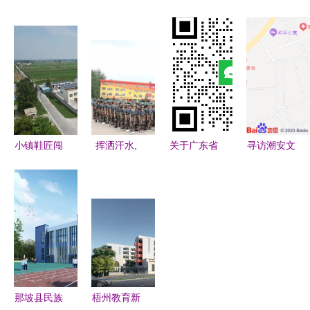
防支队圆满
潮安高铁站
中学 承载
初级中学第
完成高考期
（潮汕站）
乡土记忆，
五届秋季运
间消防安保
的乘车指南
培育时代英
动会开幕式
工作，筑牢
及前往彩塘
才
圆满举行
潮安彩塘中
中学的交通
学安全防线
方案
小镇鞋匠闯
挥洒汗水,
关于广东省
寻访潮安文
世界 襄城
筑梦青春
潮州市潮安
脉地标——
鞋业“硬
——记安徽
区彩塘镇彩
彩塘中学及
核”出海记
省中旅携手
塘初级中学
其周边人文
肥西桃花中
修缮工程定
景观
学、潮安彩
点议价采购
塘中学组织
合同的公告
新生军训拓
那坡县民族
梧州教育新