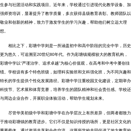
生参与社团活动和实践项目。近年来，学校通过引进现代化教学设备、加
强师资培训，显著提升了教学质量，多次获得县级教育表彰。教师团队以
敬业和创新的精神，致力于激发学生的学习兴趣，帮助他们树立远大理
想。
相比之下，彩塘中学则是一所涵盖初中和高中阶段的完全中学，历史
更为悠久，可追溯至20世纪80年代。作为彩塘镇规模较大的教育机构，
彩塘中学以“严谨治学、追求卓越”为核心价值观，在高考和中考中屡创佳
绩。学校设有多个特色班级，如理科实验班和文科强化班，为不同兴趣和
特长的学生提供个性化发展路径。彩塘中学注重校园文化建设，定期举办
科技节、艺术展和体育竞赛，培养学生的团队精神和社会责任感。学校还
与周边企业合作，开展职业体验活动，帮助学生规划未来。
尽管华美初级中学和彩塘中学在办学层次上有所差异，但两者都致力
于推动彩塘镇的教育进步。它们不仅是知识传授的场所，更是社区文化的
重要载体。通过资源共享和合作交流，这两所学校共同促进了地方教育的