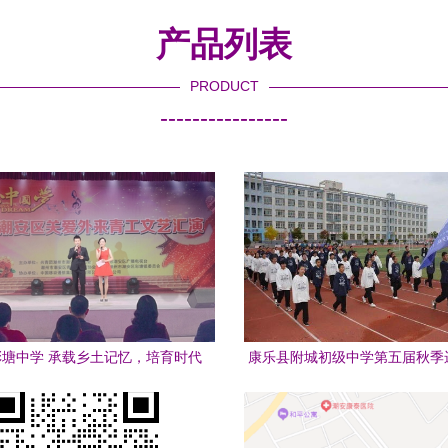
产品列表
PRODUCT
----------------
塘中学 承载乡土记忆，培育时代
康乐县附城初级中学第五届秋季
英才
幕式圆满举行