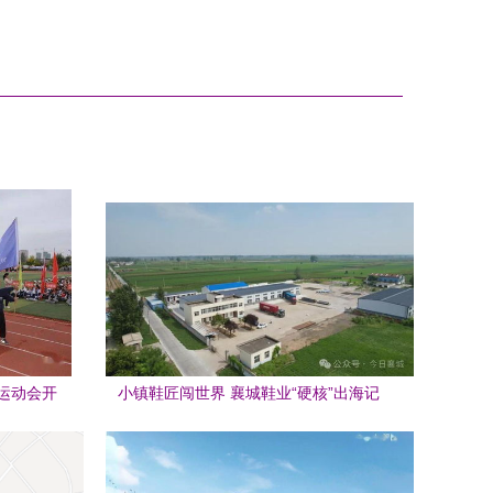
运动会开
小镇鞋匠闯世界 襄城鞋业“硬核”出海记